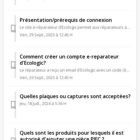
Présentation/prérequis de connexion
Le site e-réparateur d’Ecologic permet aux réparateurs ayant un rattachement Ecologic de pouvoir faire des demandes d’aide financière (ce que l’on appelle d...
Ven, 29 Sept., 2023 à 12:45 H
Comment créer un compte e-reparateur
d'Ecologic?
Le réparateur a reçu un email d'Ecologic avec un code client et un mot de passe. Si vous êtes déjà client de la solution Agoraplus. Il suffit d'aj...
Ven, 29 Sept., 2023 à 12:45 H
Quelles plaques ou captures sont acceptées?
Jeu, 18 Juill., 2024 à 5:36 H
Quels sont les produits pour lesquels il est
autorisé d'ajouter une pièce PIEC ?