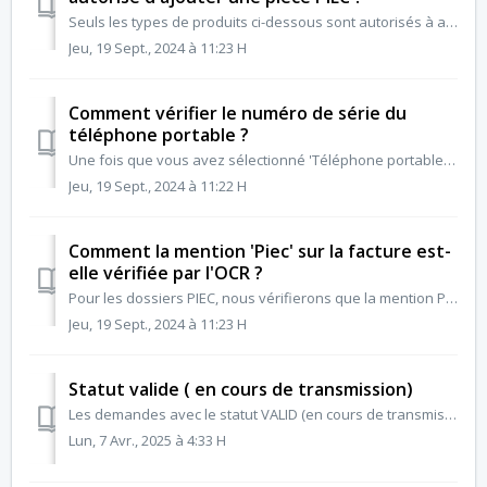
Seuls les types de produits ci-dessous sont autorisés à ajouter des pièces de type PIEC : Lave linge Lave vaisselle Sèche linge Réfrigérateurs/congéla...
Jeu, 19 Sept., 2024 à 11:23 H
Comment vérifier le numéro de série du
téléphone portable ?
Une fois que vous avez sélectionné 'Téléphone portable' dans la liste des produits : Veuillez entrer le code IMEI, qui comporte 15 chiffre...
Jeu, 19 Sept., 2024 à 11:22 H
Comment la mention 'Piec' sur la facture est-
elle vérifiée par l'OCR ?
Pour les dossiers PIEC, nous vérifierons que la mention PIEC soit présente via l'OCR. Cette mention doit figurer soit sur la facture, soit dans la ...
Jeu, 19 Sept., 2024 à 11:23 H
Statut valide ( en cours de transmission)
Les demandes avec le statut VALID (en cours de transmission) ont déjà été acceptées par notre système OCR. Elles sont ensuite traitées automatiquement par n...
Lun, 7 Avr., 2025 à 4:33 H